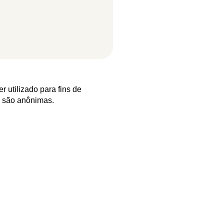
 utilizado para fins de
s são anônimas.