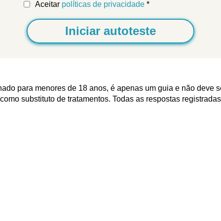
Aceitar
políticas de privacidade
*
Iniciar autoteste
inado para menores de 18 anos, é apenas um guia e não deve ser
 como substituto de tratamentos. Todas as respostas registrada